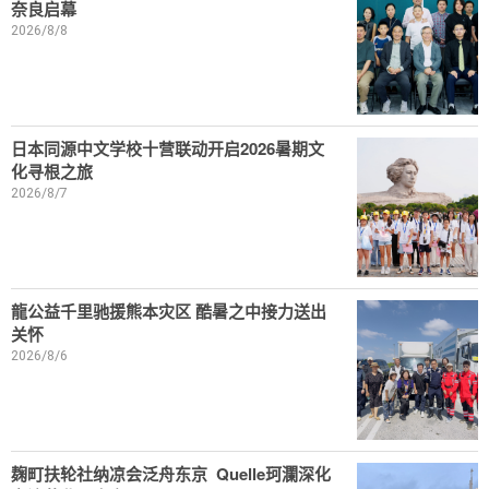
奈良启幕
2026/8/8
日本同源中文学校十营联动开启2026暑期文
化寻根之旅
2026/8/7
龍公益千里驰援熊本灾区 酷暑之中接力送出
关怀
2026/8/6
麹町扶轮社纳凉会泛舟东京 Quelle珂瀾深化