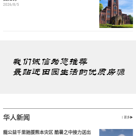
2026/8/5
华人新闻
丨更多▶
龍公益千里驰援熊本灾区 酷暑之中接力送出