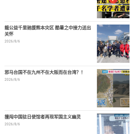
龍公益千里驰援熊本灾区 酷暑之中接力送出
关怀
2026/8/6
邪马台国不在九州不在大阪而在台湾？！
2026/8/6
擅闯中国驻日使馆者再现军国主义幽灵
2026/8/6