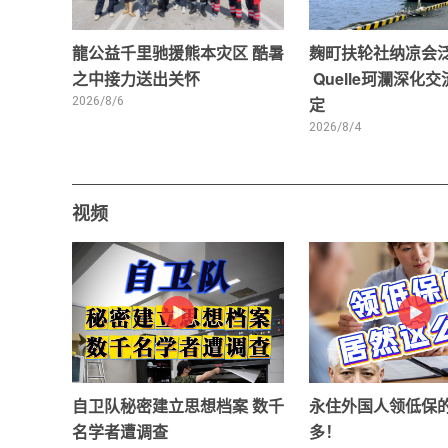
龍公益千里驰援熊本灾区 酷暑
麹町扶轮社纳凉会
之中接力送出关怀
Quelle珂瀾深化
2026/8/6
定
2026/8/4
视频
自卫队秘密建立思想档案 数千
永住外国人领低保
名学者遭调查
多！