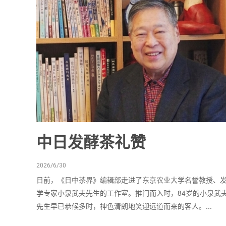
中日发酵茶礼赞
2026/6/30
日前，《日中茶界》编辑部走进了东京农业大学名誉教授、
学专家小泉武夫先生的工作室。推门而入时，84岁的小泉武
先生早已恭候多时，神色清朗地笑迎远道而来的客人。...