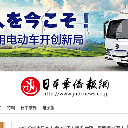
栏
特辑
日中茶界
电子版