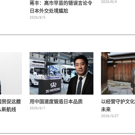
蒋丰：高市早苗的错误言论令
2026/8/4
日本外交处境尴尬
2026/8/5
国贸促这艘
用中国速度锻造日本品质
以经营守护文化
么新航线
2026/6/1
未来
2026/5/27