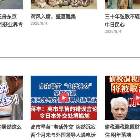
泛舟东京
荷风入席，盛夏雅集
三十年弦歌不辍
交流获业界肯
2026/8/4
中日民心
2026/8/4
的居然这么
高市早苗“电话外交”突然沉寂
偷税漏税隐匿财
两个月未与外国领导人通电话
住 明年落地