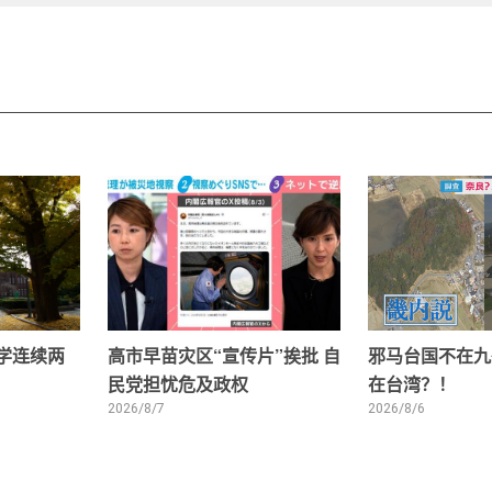
大学连续两
高市早苗灾区“宣传片”挨批 自
邪马台国不在九
民党担忧危及政权
在台湾？！
2026/8/7
2026/8/6
1
2