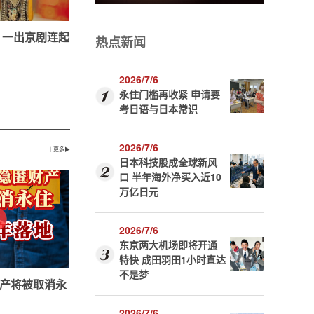
 一出京剧连起
热点新闻
2026/7/6
永住门槛再收紧 申请要
考日语与日本常识
2026/7/6
丨更多▶
日本科技股成全球新风
口 半年海外净买入近10
万亿日元
2026/7/6
东京两大机场即将开通
特快 成田羽田1小时直达
不是梦
产将被取消永
2026/7/6