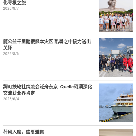
化寻根之旅
2026/8/7
龍公益千里驰援熊本灾区 酷暑之中接力送出
关怀
2026/8/6
麹町扶轮社纳凉会泛舟东京 Quelle珂瀾深化
交流获业界肯定
2026/8/4
荷风入席，盛夏雅集